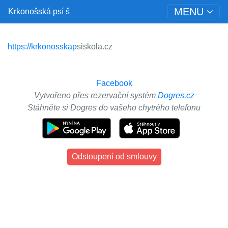
MENU
Krkonošská psí š
https://krkonosskap
siskola.cz
Facebook
Vytvořeno přes rezervační systém
Dogres.cz
Stáhněte si Dogres do vašeho chytrého telefonu
Odstoupení od smlouvy