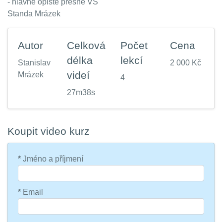
- hlavně opište přesně VS
Standa Mrázek
Autor
Celková
Počet
Cena
délka
lekcí
Stanislav
2 000 Kč
videí
Mrázek
4
27m38s
Koupit video kurz
*
Jméno a příjmení
*
Email