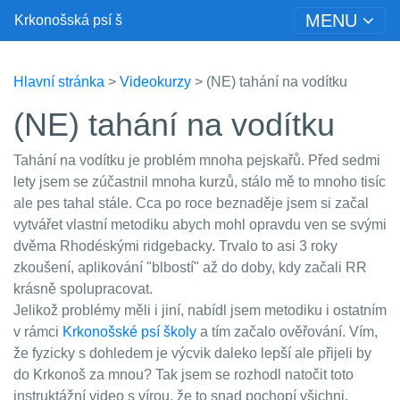
MENU
Krkonošská psí š
Hlavní stránka
>
Videokurzy
> (NE) tahání na vodítku
(NE) tahání na vodítku
Tahání na vodítku je problém mnoha pejskařů. Před sedmi
lety jsem se zúčastnil mnoha kurzů, stálo mě to mnoho tisíc
ale pes tahal stále. Cca po roce beznaděje jsem si začal
vytvářet vlastní metodiku abych mohl opravdu ven se svými
dvěma Rhodéskými ridgebacky. Trvalo to asi 3 roky
zkoušení, aplikování "blbostí" až do doby, kdy začali RR
krásně spolupracovat.
Jelikož problémy měli i jiní, nabídl jsem metodiku i ostatním
v rámci
Krkonošské psí školy
a tím začalo ověřování. Vím,
že fyzicky s dohledem je výcvik daleko lepší ale přijeli by
do Krkonoš za mnou? Tak jsem se rozhodl natočit toto
instruktážní video s vírou, že to snad pochopí všichni.