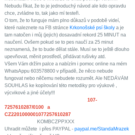
Nebudu říkat, že to je jednoduchý návod ale kdo opravdu
chce, zvládne to, tak jako mí testeři.
O tom, že to funguje mám plno důkazů v podobě videí,
které naleznete na FB stránce
Krkonošské psí školy
a je
tam natočen i můj (jejich) dosavadní rekord 25 MINUT na
naučení. Ovšem pokud se to pes naučí za 25 minut
neznamená, že to bude dělat stále. Musí se to ještě dlouho
upevňovat, měnit prostředí, přidávat rušivky atd.
Všem Vám držím palce a nabízím i pomoc online na mém
WhatsAppu 603578800 v případě, že něco nebude
fungovat nebo něčemu nebudete rozumět. Ale NEDÁVÁM
SOUHLAS ke kopírování této metodiky pro výukové ,
výcvikové a jiné účely!!!
107-
Pro platby ze zahraničí (Slovenska) Číslo účtu:
7257610287/0100 a
IBAN
CZ2201000001077257610287
BIC / SWIFT kód
KOMBCZPPXXX
Uhradit můžete i přes PAYPAL -
paypal.me/StandaMrazek