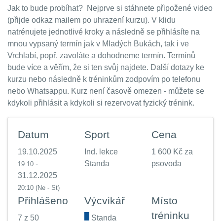
Jak to bude probíhat? Nejprve si stáhnete připožené video
(přijde odkaz mailem po uhrazení kurzu). V klidu
natrénujete jednotlivé kroky a následně se přihlásíte na
mnou vypsaný termín jak v Mladých Bukách, tak i ve
Vrchlabí, popř. zavoláte a dohodneme termín. Termínů
bude více a věřím, že si ten svůj najdete. Další dotazy ke
kurzu nebo následně k tréninkům zodpovím po telefonu
nebo Whatsappu. Kurz není časově omezen - můžete se
kdykoli přihlásit a kdykoli si rezervovat fyzický trénink.
Datum
Sport
Cena
19.10.2025
Ind. lekce
1 600 Kč za
-
Standa
psovoda
19:10
31.12.2025
20:10
(Ne - St)
Přihlášeno
Výcvikář
Místo
tréninku
7 z 50
.
Standa