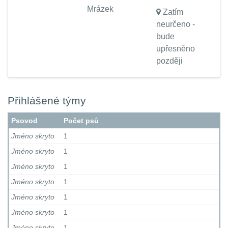
Mrázek
Zatím
neurčeno -
bude
upřesněno
později
Přihlášené týmy
Psovod
Počet psů
Jméno skryto
1
Jméno skryto
1
Jméno skryto
1
Jméno skryto
1
Jméno skryto
1
Jméno skryto
1
Jméno skryto
1