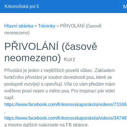
Krkonošská psí š
Hlavní stránka
>
Tréninky
> PŘIVOLÁNÍ (časově
neomezeno)
PŘIVOLÁNÍ (časově
neomezeno)
Kurz
Přivolání je jeden z nejtěžších povelů vůbec. Základem
funkčního přivolání je soubor dovedností psa, které se
postupně rozvíjejí a upevňují. Vše co vám předám mám
ověřeno praxí nejen u mého psa. Pro inspiraci pár videí
např.
https://www.facebook.com/Krkonosskapsiskola/videos/731
,
https://www.facebook.com/Krkonosskapsiskola/videos/347
a mnoho dalších naleznete na FB stránce.